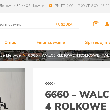
Biertowice, 32-440 Sułkowice
PN-PT:
7:00 - 17:00
, SB
8:00 - 13:00
SZUKAJ
O nas
Finansowanie
Sprzedaj m
ce klejowe
6660 - WALCE KLEJOWE 4 ROLKOWE ITAL
/
6660
6660 - WAL
4 ROLKOWE