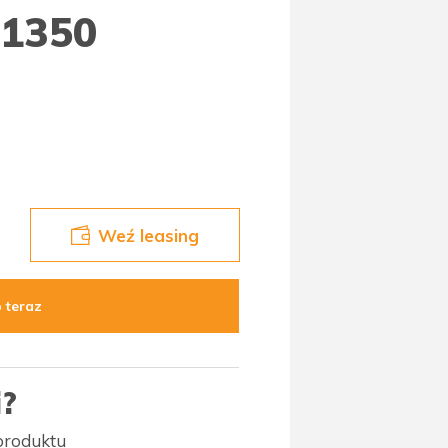
 1350
Weź leasing
 teraz
i?
 produktu