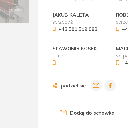
JAKUB KALETA
ROB
sprzedaż
sprz
+48 501 519 088
+4
SŁAWOMIR KOSEK
MACI
biuro
skup
+4
podziel się
Dodaj do schowka