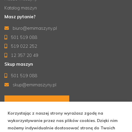
Katalog maszyn
Masz pytanie?
biuro@emimaszyny.pl
501 519 088
519 022 252
12 357 20 49
Skup maszyn
501 519 088
skup@emimaszyny.pl
Formularz kontaktowy
Korzystając z naszej strony wyrażasz zgodę na
wykorzystywanie przez nas plików cookies. Dzięki nim
możemy indywidualnie dostosować stronę do Twoich