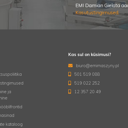
EMI Damian Gielata aad
Kasutustingimused.
Kas sul on küsimusi?
biuro@emimaszyny.pl
suspoliitika
501 519 088
stingimused
519 022 252
ine ja
12 357 20 49
mine
ööblifrontid
masinad
te kataloog