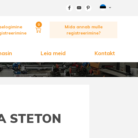
0
selogimine
Mida annab mulle
istreerimine
registreerimine?
asin
Leia meid
Kontakt
SA STETON