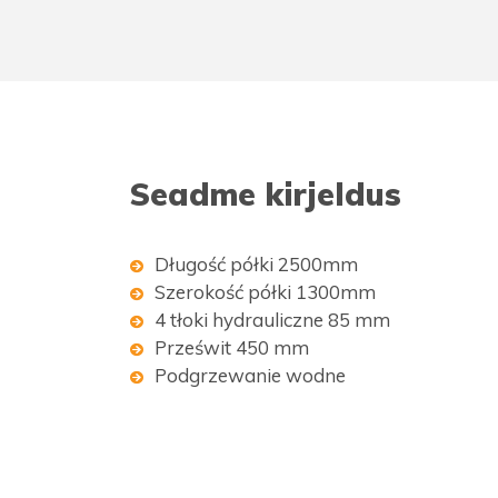
Seadme kirjeldus
Długość półki 2500mm
Szerokość półki 1300mm
4 tłoki hydrauliczne 85 mm
Prześwit 450 mm
Podgrzewanie wodne