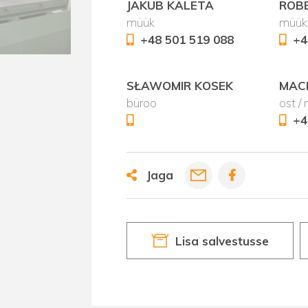
JAKUB KALETA
ROB
müük
müük
+48 501 519 088
+4
SŁAWOMIR KOSEK
MACI
büroo
ost /
+4
Jaga
Lisa salvestusse