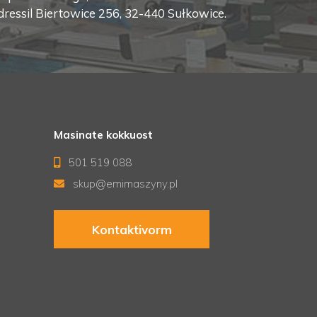
ressil Biertowice 256, 32-440 Sułkowice.
Masinate kokkuost
501 519 088
skup@emimaszyny.pl
Kontaktivorm