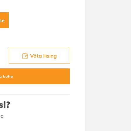
se
Võta liising
a kohe
si?
ga