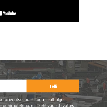
Telli
ud privaatsuspoliitikaga, sealhulgas
e põhimõtetega, mis kehtivad ettevõttes