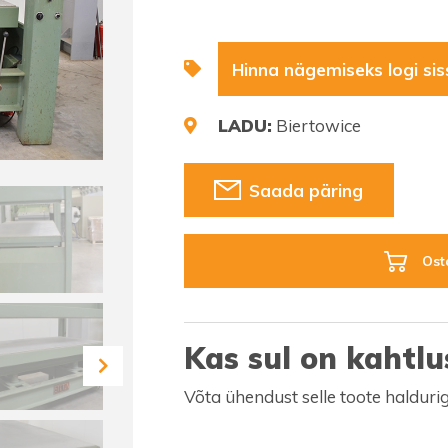
Hinna nägemiseks logi sis
LADU:
Biertowice
Saada päring
Ost
Kas sul on kahtlu
Võta ühendust selle toote halduri