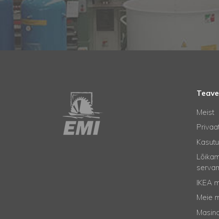
Teave
Meist
Privaat
Kasutu
Lõikam
serva
IKEA m
Meie 
Masina