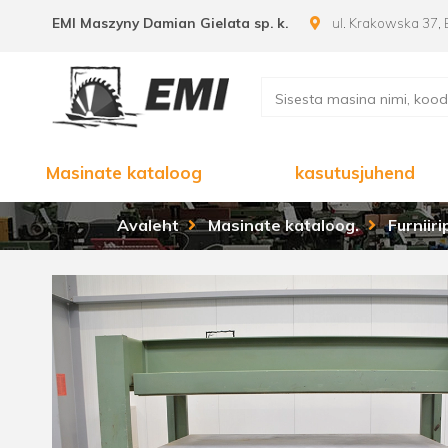
EMI Maszyny Damian Gielata sp. k.
ul. Krakowska 37, 
Masinate kataloog
kasutusjuhend
Avaleht
Masinate kataloog.
Furniir