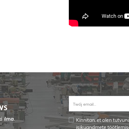
i ilma.
Kinnitan, et olen tutvun
isikuandmete töötlemis