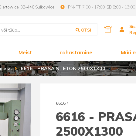
Biertowice, 32-440 Sułkowice
PN-PT:
7:00 - 17:00
, SB
8:00 - 13:00
Sis
OTSI
Reg
Meist
rahastamine
Müü m
ipress
6616 - PRASA STETON 2500X1300
/
6616
6616 - PRA
2500X1300