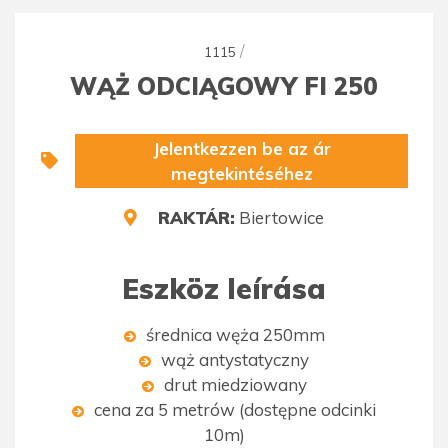
/
1115
WĄŻ ODCIĄGOWY FI 250
Jelentkezzen be az ár
megtekintéséhez
RAKTÁR:
Biertowice
Eszköz leírása
średnica węża 250mm
wąż antystatyczny
drut miedziowany
cena za 5 metrów (dostępne odcinki
10m)