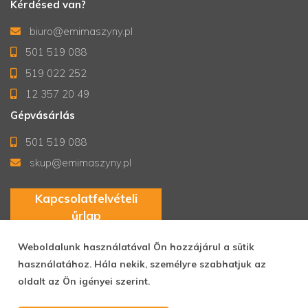
Kérdésed van?
biuro@emimaszyny.pl
501 519 088
519 022 252
12 357 20 49
Gépvásárlás
501 519 088
skup@emimaszyny.pl
Kapcsolatfelvételi
űrlap
Weboldalunk használatával Ön hozzájárul a sütik
használatához. Hála nekik, személyre szabhatjuk az
Copyrights © EMI Maszyny Damian Gielata sp. k. 2026
oldalt az Ön igényei szerint.
Végrehajtás
Aliso.pl