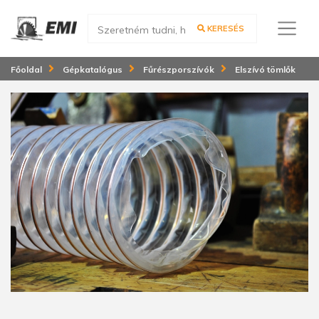
KERESÉS
Főoldal
Gépkatalógus
Fűrészporszívók
Elszívó tömlők