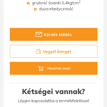
2
grubość ścianki 0,4kg/cm
duża elastyczność
Kérdés küldés
Vegyél lízinget
Vásárlás most
Kétségei vannak?
Lépjen kapcsolatba a termékfelelőssel